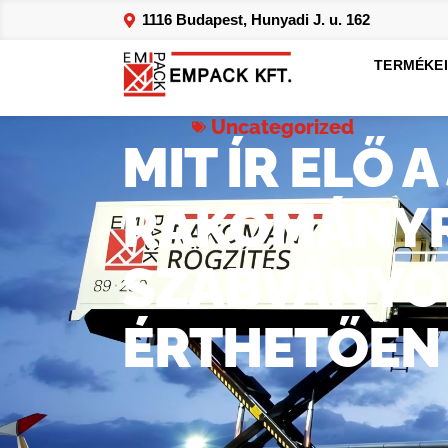
1116 Budapest, Hunyadi J. u. 162
TERMÉKE
Uncategorized
MIT ÍR ELŐ 
RAKOMÁNYR
SZABVÁNYOK
ÉRTHETŐEN