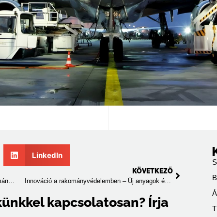
LinkedIn
S
KÖVETKEZŐ
B
Hogyan előzhető meg a szállítás közbeni rakománykárosodás? – 5 bevált módszer
Innováció a rakományvédelemben – Új anyagok és technológiák
Á
künkkel kapcsolatosan? Írja
T