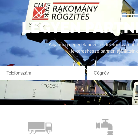
LEGYEN PARTN
Adja meg cégének nevét és telefonszámát, 
felkereshesse partneri ajánlataink