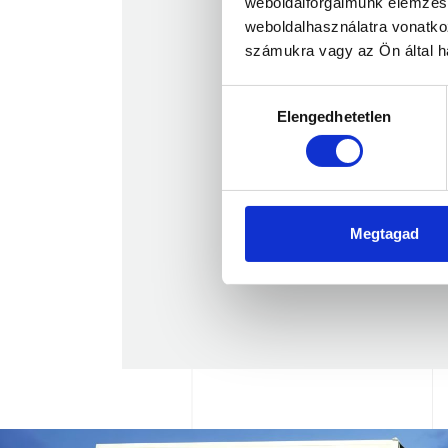
weboldalforgalmunk elemzésé
weboldalhasználatra vonatko
számukra vagy az Ön által ha
Hozzájárulás
Elengedhetetlen
kiválasztása
Megtagad