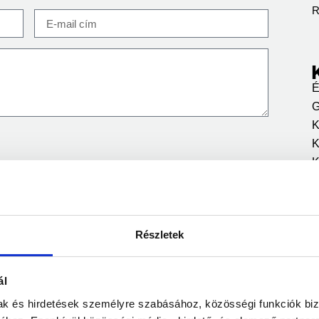
R
É
G
K
K
K
K
h
K
R
Részletek
R
S
ál
T
U
mak és hirdetések személyre szabásához, közösségi funkciók biz