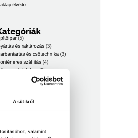
aklap élvédő
Kategóriák
pítőipar
(5)
yártás és raktározás
(3)
arbantartás és csőtechnika
(3)
onténeres szállítás
(4)
örnyezetvédelem
(3)
örnyezetvédelem és
ulladékgazdálkodás
(2)
özmű és infrastruktúra
(2)
akományrögzítés
(6)
A sütikről
akományvédelem
(5)
zállítmányozás és logisztika
(5)
ermékek
(15)
ncategorized
(3)
tosításához, valamint