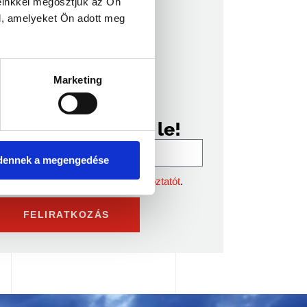
einkkel megosztjuk az Ön
l, amelyeket Ön adott meg
Címkék
Marketing
Iratkozzon fel,
hogy ne maradjon le!
dennek a megengedése
Elfogadom az
Adatkezelési tájékoztatót
.
FELIRATKOZÁS