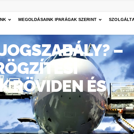
INK
MEGOLDÁSAINK IPARÁGAK SZERINT
SZOLGÁLTA
A JOGSZABÁLY? –
ÖGZÍTÉSI
 RÖVIDEN ÉS