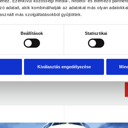
hez. Ezenkívül közösségi média-, hirdető- és elemező partner
zó adatait, akik kombinálhatják az adatokat más olyan adatokka
sznált más szolgáltatásokból gyűjtöttek.
Beállítások
Statisztikai
Kiválasztás engedélyezése
Min