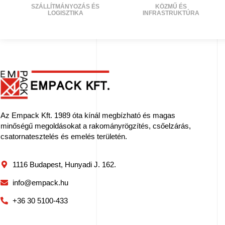
SZÁLLÍTMÁNYOZÁS ÉS
KÖZMŰ ÉS
LOGISZTIKA
INFRASTRUKTÚRA
Az Empack Kft. 1989 óta kínál megbízható és magas
minőségű megoldásokat a rakományrögzítés, csőelzárás,
csatornatesztelés és emelés területén.
1116 Budapest, Hunyadi J. 162.
info@empack.hu
+36 30 5100-433