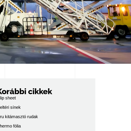
Korábbi cikkek
lip sheet
eltéri sínek
ru kitámasztó rudak
hermo fólia