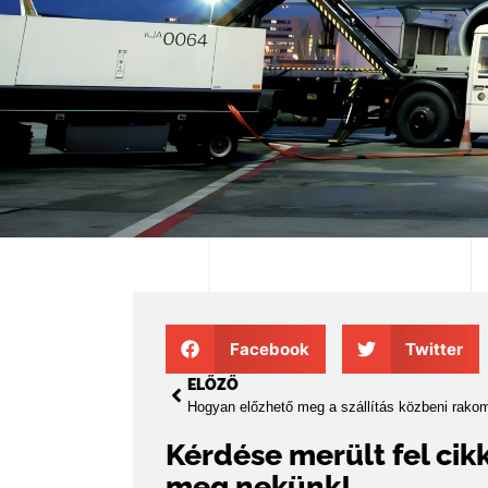
Facebook
Twitter
ELŐZŐ
Kérdése merült fel cik
meg nekünk!