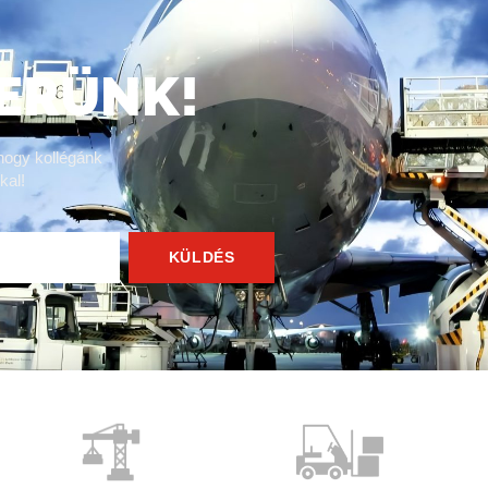
ERÜNK!
hogy kollégánk
kal!
KÜLDÉS