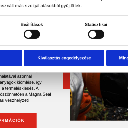
sznált más szolgáltatásokból gyűjtöttek.
PASZOK
Beállítások
Statisztikai
ővezetékek szivárgására.
Kiválasztás engedélyezése
Min
 erős mágneses rögzítésű,
etten a fém tartályok,
 gyors és biztonságos
nálatával azonnal
 anyagok kiömlése, így
 a termeléskiesés. A
 köszönhetően a Magna Seal
as vészhelyzeti
ORMÁCIÓK