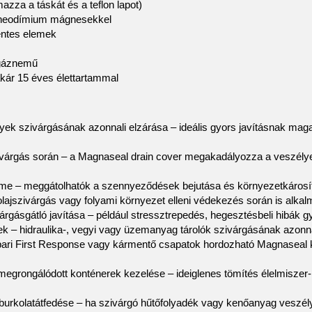
a a táskát és a teflon lapot)
t neodímium mágnesekkel
entes elemek
 gáznemű
kár 15 éves élettartammal
yek szivárgásának azonnali elzárása – ideális gyors javításnak ma
zivárgás során – a Magnaseal drain cover megakadályozza a veszély
lme – meggátolhatók a szennyeződések bejutása és környezetkárosí
ajszivárgás vagy folyami környezet elleni védekezés során is alkal
árgásgátló javítása – például stressztrepedés, hegesztésbeli hibák g
tek – hidraulika-, vegyi vagy üzemanyag tárolók szivárgásának azo
– ipari First Response vagy kármentő csapatok hordozható Magnaseal
egrongálódott konténerek kezelése – ideiglenes tömítés élelmiszer-,
urkolatátfedése – ha szivárgó hűtőfolyadék vagy kenőanyag veszély