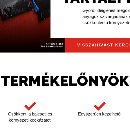
Gyors, ideiglenes megold
anyagok szivárgásának m
csökkentve a környezeti 
VISSZAHÍVÁST KÉRE
TERMÉKELŐNYÖK
Csökkenti a baleseti és
Egyszerűen kezelhető.
környezeti kockázatot.