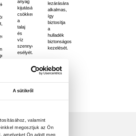
anyag
lezárására
kben
kijutását,
alkalmas,
csökkenti
így
ót
a
biztosítja
t,
talaj
a
és
hulladék
nti
víz
biztonságos
szennyeződésének
kezelését.
ntési
esélyét.
geket
zünetet.
A sütikről
tosításához, valamint
einkkel megosztjuk az Ön
l, amelyeket Ön adott meg