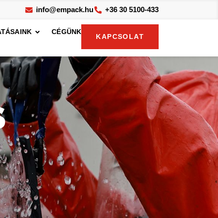
info@empack.hu
+36 30 5100-433
TÁSAINK
CÉGÜNK
KAPCSOLAT
S