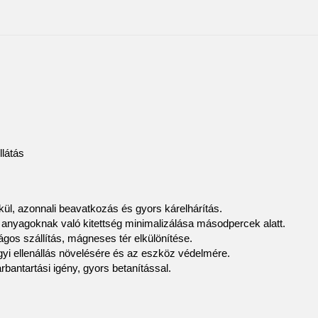
llátás
kül, azonnali beavatkozás és gyors kárelhárítás.
 anyagoknak való kitettség minimalizálása másodpercek alatt.
ágos szállítás, mágneses tér elkülönítése.
vegyi ellenállás növelésére és az eszköz védelmére.
bantartási igény, gyors betanítással.