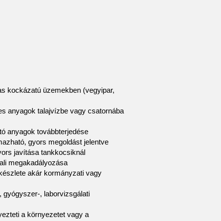
gas kockázatú üzemekben (vegyipar,
es anyagok talajvízbe vagy csatornába
tó anyagok továbbterjedése
mazható, gyors megoldást jelentve
yors javítása tankkocsiknál
nnali megakadályozása
 készlete akár kormányzati vagy
 gyógyszer-, laborvizsgálati
ezteti a környezetet vagy a