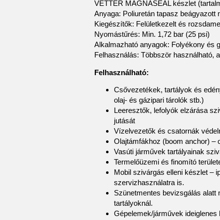
VETTER MAGNASEAL készlet (tartalmazz
Anyaga: Poliuretán tapasz beágyazot
Kiegészítők: Felületkezelt és rozsdam
Nyomástűrés: Min. 1,72 bar (25 psi)
Alkalmazható anyagok: Folyékony és
Felhasználás: Többször használható, a
Felhasználható:
Csővezetékek, tartályok és edén
olaj- és gázipari tárolók stb.)
Leeresztők, lefolyók elzárása s
jutását
Vízelvezetők és csatornák véde
Olajtámfákhoz (boom anchor) – ol
Vasúti járművek tartályainak sziv
Termelőüzemi és finomító terüle
Mobil szivárgás elleni készlet 
szervizhasználatra is.
Szünetmentes bevizsgálás alatt m
tartályoknál.
Gépelemek/járművek ideiglenes b