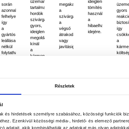
üzemanyagot
ideiglenes
során
megakadályozza
üzeme
tartalmazó
tömítésére
azonnal
a
gyors
hordók
használható
felhelyezhető,
szivárgást
reakci
szivárgásánál
a
így
a
biztosí
gyors,
hibaelhárítás
a
végső
így
ideiglenes
idejére.
gyártósor
átrakodásig
csökke
megoldást
leállása
vagy
a
kínál
nélkül
javításig.
kárme
a
folytatható
költsé
kármentesítésig.
a
és
termelés.
az
üzems
ét.
Részletek
ál
mak és hirdetések személyre szabásához, közösségi funkciók biz
hez. Ezenkívül közösségi média-, hirdető- és elemező partner
zó adatait, akik kombinálhatják az adatokat más olyan adatokka