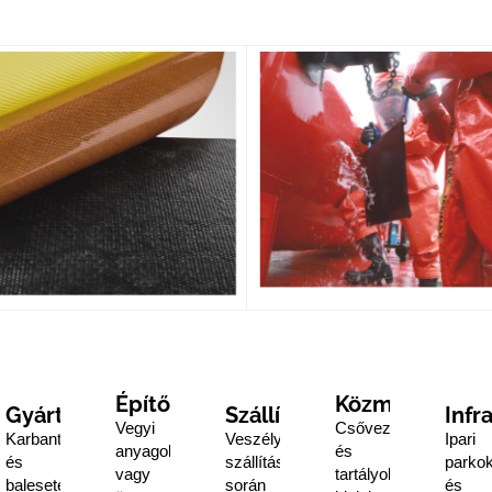
s
Építőipar
Közmű
Gyártás
Szállítmányozás
Infr
Vegyi
Csővezetékek
Karbantartás
Veszélyesáru-
Ipari
anyagokat
és
és
szállítás
parko
vagy
tartályok
balesetelhárítás
során
és