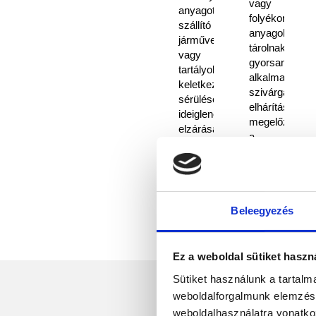
vagy
anyagot
folyékony
szállító
anyagokat
járműveken
tárolnak,
vagy
gyorsan
tartályokon
alkalmazható
keletkező
szivárgás
sérülések
elhárítására,
ideiglenes
megelőzve
elzárásában,
a
minimalizálva
padló
a
és
környezetkárosodást
a
és
készlet
a
szennyeződés
Beleegyezés
rakományveszteséget.
Ez a weboldal sütiket haszn
Sütiket használunk a tartal
weboldalforgalmunk elemzésé
weboldalhasználatra vonatko