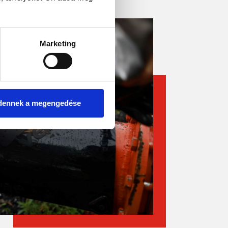
Marketing
dennek a megengedése