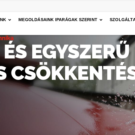
INK
MEGOLDÁSAINK IPARÁGAK SZERINT
SZOLGÁLTA
hnika
 ÉS EGYSZERŰ
S CSÖKKENTÉ