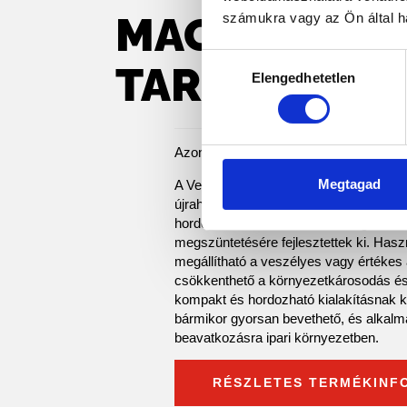
MAGNASEAL
számukra vagy az Ön által ha
Hozzájárulás
TARTÁLY TA
Elengedhetetlen
kiválasztása
Azonnali megoldás fém tartályok és cs
Megtagad
A Vetter Magna Seal tartálytapasz egy
újrahasználható eszköz, amelyet kifejez
hordók és csővezetékek szivárgásának
megszüntetésére fejlesztettek ki. Hasz
megállítható a veszélyes vagy értékes
csökkenthető a környezetkárosodás és
kompakt és hordozható kialakításnak
bármikor gyorsan bevethető, és alkalm
beavatkozásra ipari környezetben.
RÉSZLETES TERMÉKINF