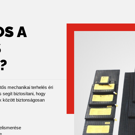
OS A
S
?
tős mechanikai terhelés éri
 segít biztosítani, hogy
 között biztonságosan
felismerése
e