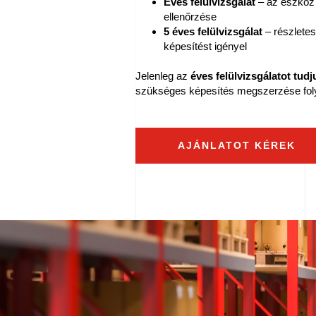
Éves felülvizsgálat
– az eszköz 
ellenőrzése
5 éves felülvizsgálat
– részletes
képesítést igényel
Jelenleg az
éves felülvizsgálatot tudju
szükséges képesítés megszerzése fol
AJÁNLATOT KÉREK