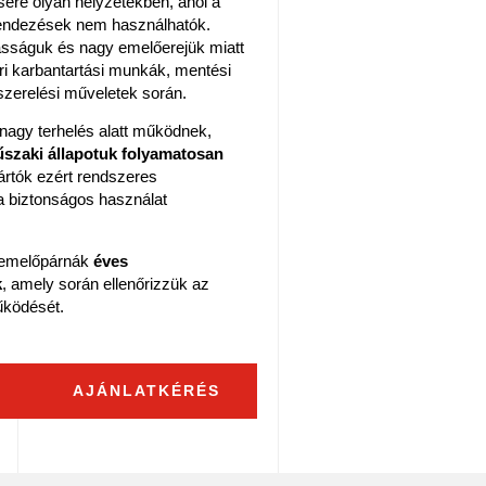
ére olyan helyzetekben, ahol a
ndezések nem használhatók.
sságuk és nagy emelőerejük miatt
ri karbantartási munkák, mentési
 szerelési műveletek során.
nagy terhelés alatt működnek,
szaki állapotuk folyamatosan
yártók ezért rendszeres
ő a biztonságos használat
t emelőpárnák
éves
k
, amely során ellenőrizzük az
űködését.
AJÁNLATKÉRÉS