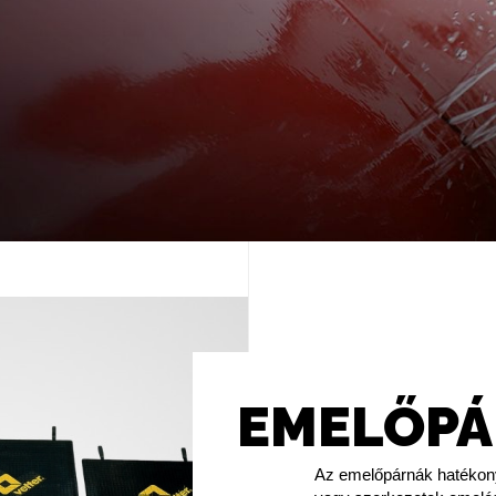
EMELŐP
Az emelőpárnák hatékon