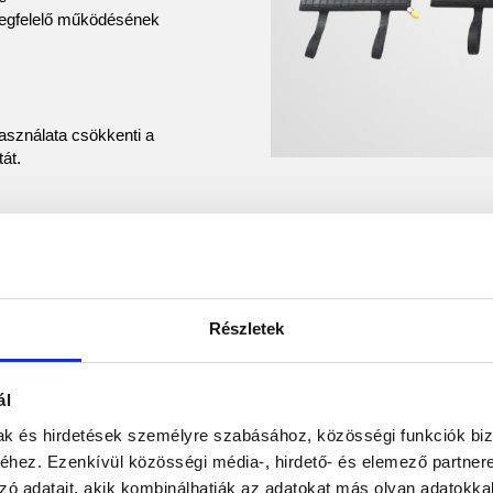
megfelelő működésének
asználata csökkenti a
át.
Részletek
ál
mak és hirdetések személyre szabásához, közösségi funkciók biz
MIT TART
hez. Ezenkívül közösségi média-, hirdető- és elemező partner
zó adatait, akik kombinálhatják az adatokat más olyan adatokka