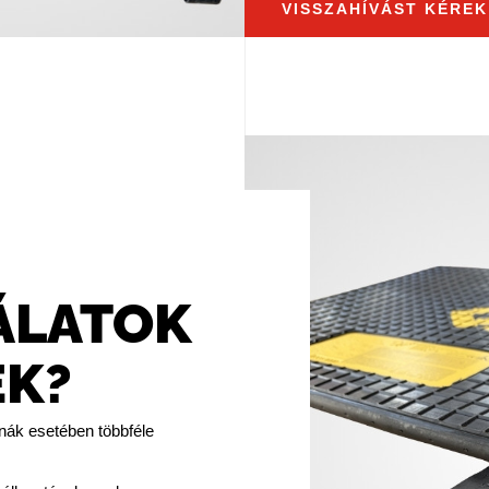
VISSZAHÍVÁST KÉREK
ÁLATOK
EK?
rnák esetében többféle