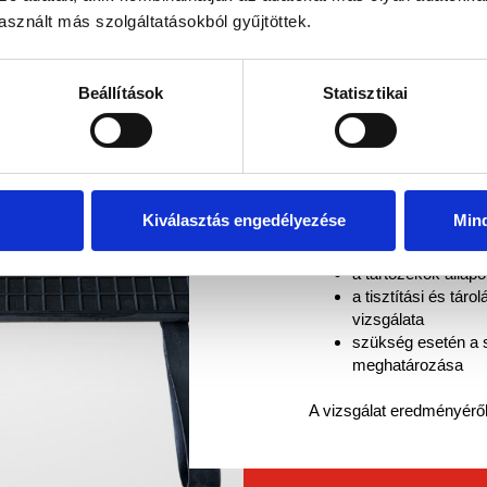
FELÜLVI
sznált más szolgáltatásokból gyűjtöttek.
A felülvizsgálat során ré
Beállítások
Statisztikai
emelőpárnák állapotát é
A vizsgálat főbb lépései
dokumentáció és ny
külső állapotvizsgá
Kiválasztás engedélyezése
Min
szelepek és csatl
nyomáspróba és m
a tartozékok állap
a tisztítási és táro
vizsgálata
szükség esetén a s
meghatározása
A vizsgálat eredményérő