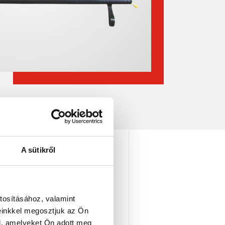
A sütikről
tosításához, valamint
ALMAZ A
einkkel megosztjuk az Ön
l, amelyeket Ön adott meg