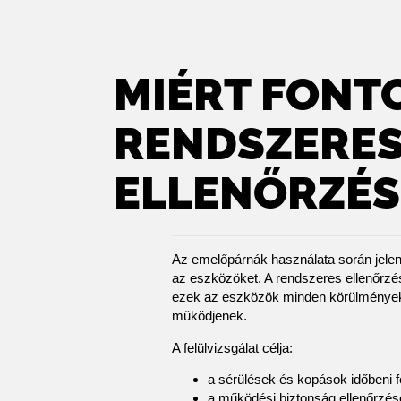
MIÉRT FONT
RENDSZERE
ELLENŐRZÉS
Az emelőpárnák használata során jelen
az eszközöket. A rendszeres ellenőrzés
ezek az eszközök minden körülmények
működjenek.
A felülvizsgálat célja:
a sérülések és kopások időbeni 
a működési biztonság ellenőrzés