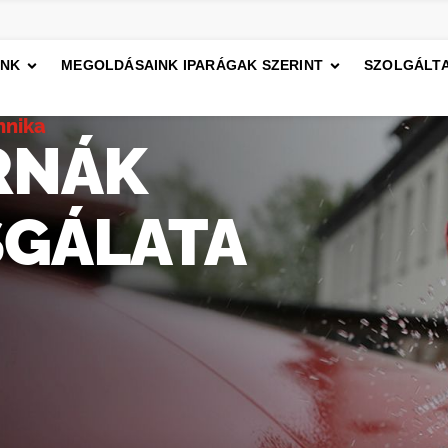
INK
MEGOLDÁSAINK IPARÁGAK SZERINT
SZOLGÁLTA
hnika
RNÁK
SGÁLATA