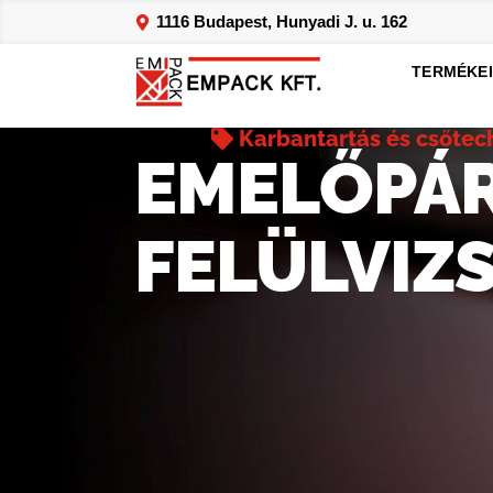
1116 Budapest, Hunyadi J. u. 162
TERMÉKE
Karbantartás és csőtec
EMELŐPÁ
FELÜLVIZ