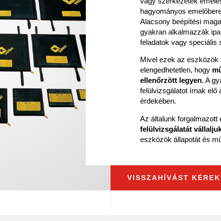
vagy szerkezetek emelés
hagyományos emelőbere
Alacsony beépítési maga
gyakran alkalmazzák ipa
feladatok vagy speciális
Mivel ezek az eszközök 
elengedhetetlen, hogy
mű
ellenőrzött legyen
. A g
felülvizsgálatot írnak el
érdekében.
Az általunk forgalmazot
felülvizsgálatát vállalju
eszközök állapotát és m
VISSZAHÍVÁST KÉREK