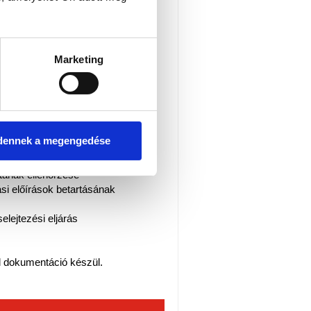
ZSGÁLAT?
szletesen ellenőrizzük az
Marketing
s működését.
:
ilvántartások ellenőrzése
lat
dennek a megengedése
akozók működésének vizsgálata
űködési teszt
otának ellenőrzése
lási előírások betartásának
elejtezési eljárás
l dokumentáció készül.