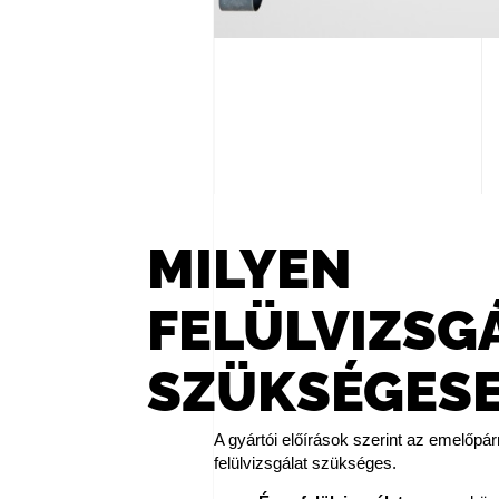
MILYEN
FELÜLVIZSG
SZÜKSÉGES
A gyártói előírások szerint az emelőpá
felülvizsgálat szükséges.