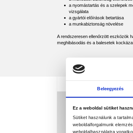
a nyomástartás és a szelepek 
vizsgálata
a gyártói előírások betartása
a munkabiztonság növelése
A rendszeresen ellenőrzött eszközök h
meghibásodás és a balesetek kockázat
Beleegyezés
Ez a weboldal sütiket haszn
Sütiket használunk a tartal
weboldalforgalmunk elemzésé
weboldalhasználatra vonatko