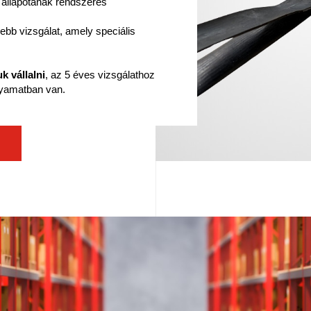
állapotának rendszeres
ebb vizsgálat, amely speciális
k vállalni
, az 5 éves vizsgálathoz
yamatban van.