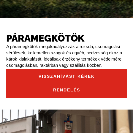
PÁRAMEGKÖTŐK
A páramegkötők megakadályozzák a
rozsda, csomagolási
sérülések, kellemetlen szagok és egyéb, nedvesség okozta
károk kialakulását
. Ideálisak érzékeny termékek védelmére
csomagolásban, raktárban vagy szállítás közben.
VISSZAHÍVÁST KÉREK
RENDELÉS