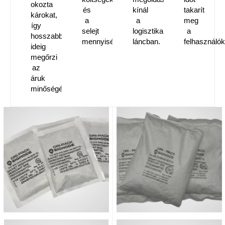
okozta
és
kínál
takarít
károkat,
a
a
meg
így
selejt
logisztikai
a
hosszabb
mennyiségét.
láncban.
felhasználók
ideig
megőrzi
az
áruk
minőségét.