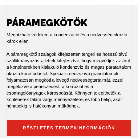
PÁRAMEGKÖTŐK
Megbízható védelem a kondenzáció és a nedvesség okozta
károk ellen.
A páramegkötő szalagok kifejezetten tengeri és hosszú távú
szállítmányozásra lettek kifejlesztve, hogy megvédjék az árut
a konténerekben kialakuló kondenzvíz és magas páratartalom
okozta károsodástól. Speciális nedvszívó granulátumuk
folyamatosan megköti a levegő nedvességtartalmát, ezzel
megelőzve a penészedést, a korróziót és a
csomagolóanyagok károsodását. Könnyen telepíthetők a
konténerek falára vagy mennyezetére, és több hétig, akár
hónapokig is hatékonyan működnek.
RÉSZLETES TERMÉKINFORMÁCIÓK