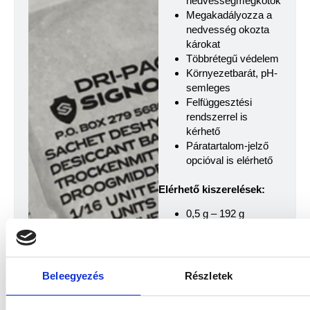
nedvességmegkötők
Megakadályozza a
nedvesség okozta
károkat
Többrétegű védelem
Környezetbarát, pH-
semleges
Felfüggesztési
rendszerrel is
kérhető
Páratartalom-jelző
opcióval is elérhető
Elérhető kiszerelések:
0,5 g – 192 g
kapacitású
kiszerelések
Műszaki adatok:
Beleegyezés
Részletek
Anyag: Természetes
sinterelt agyag