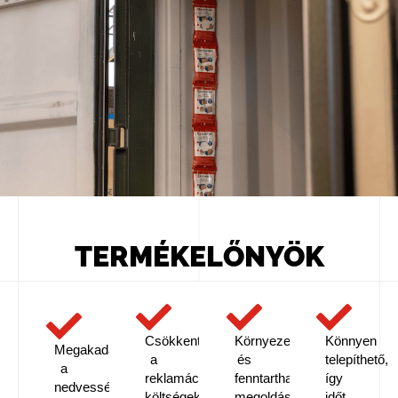
TERMÉKELŐNYÖK
Csökkenti
Környezetbarát
Könnyen
Megakadályozza
a
és
telepíthető,
a
reklamációs
fenntartható
így
nedvesség
költségeket
megoldást
időt