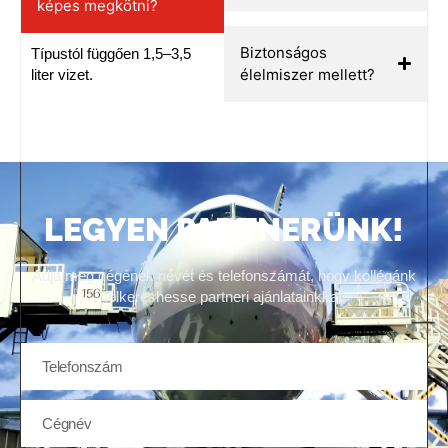
képes megkötni?
Biztonságos
Típustól függően 1,5–3,5
élelmiszer mellett?
liter vizet.
LEGYEN PARTNERÜNK!
Adja meg cégének nevét és telefonszámát, hogy kollégánk
felkereshesse partneri ajánlatainkkal!