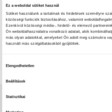
Hatékonyság: 6 g
Ez a weboldal sütiket használ
nedvességmegkötő
Sütiket használunk a tartalmak és hirdetések személyre sz
kapacitás DIN 1
közösségi funkciók biztosításához, valamint weboldalforga
egységnél (40%
relatív páratartalom,
Ezenkívül közösségi média-, hirdető- és elemező partnerein
23°C)
Ön weboldalhasználatra vonatkozó adatait, akik kombinálhat
Csomagolás:
más olyan adatokkal, amelyeket Ön adott meg számukra vag
Költséghatékony,
használt más szolgáltatásokból gyűjtöttek.
könnyen
alkalmazható
Hozzájárulás
Elengedhetetlen
kiválasztása
Hygro-Gel
Beállítások
Statisztikai
TERMÉKKATALÓGUS
Ismerje meg az Empack termékkínálatát egy helyen! Adja
meg e-mail címét, és töltse le az aktuális