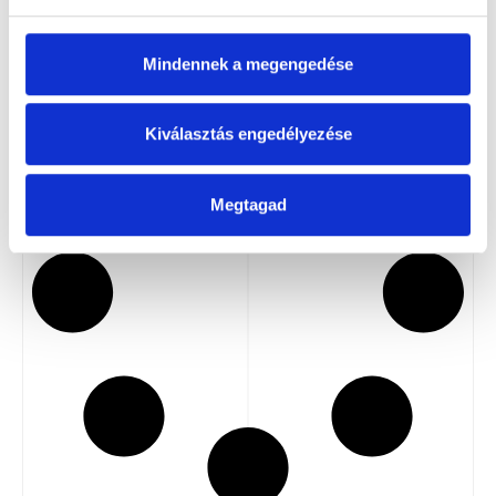
Emelőhevederek
RÉSZLETEK
Mindennek a megengedése
Kiválasztás engedélyezése
Megtagad