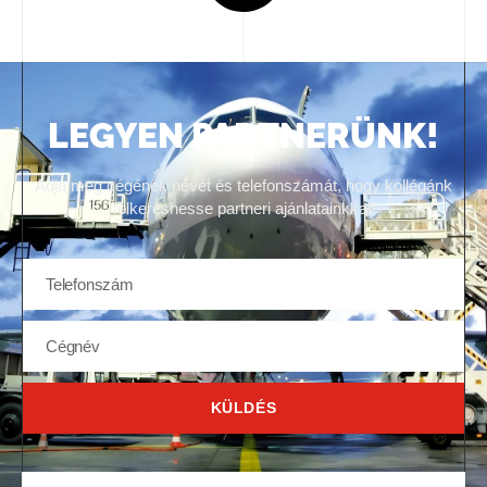
LEGYEN PARTNERÜNK!
Adja meg cégének nevét és telefonszámát, hogy kollégánk
felkereshesse partneri ajánlatainkkal!
KÜLDÉS