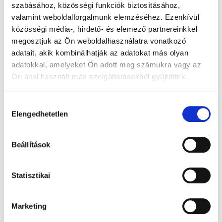
szabásához, közösségi funkciók biztosításához,
valamint weboldalforgalmunk elemzéséhez. Ezenkívül
közösségi média-, hirdető- és elemező partnereinkkel
megosztjuk az Ön weboldalhasználatra vonatkozó
adatait, akik kombinálhatják az adatokat más olyan
adatokkal, amelyeket Ön adott meg számukra vagy az
Ön által használt más szolgáltatásokból gyűjtöttek.
Hevederek és racsnik
RÉSZLETEK
Hozzájárulás
Elengedhetetlen
kiválasztása
Beállítások
Statisztikai
Marketing