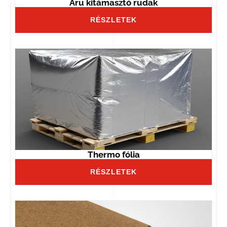
Áru kitámasztó rudak
RÉSZLETEK
Thermo fólia
RÉSZLETEK