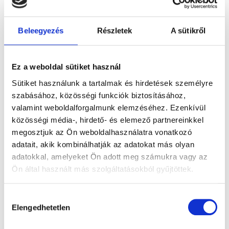
Rögzítő légzsákok
RÉSZLETEK
Beleegyezés
Részletek
A sütikről
Ez a weboldal sütiket használ
Sütiket használunk a tartalmak és hirdetések személyre
szabásához, közösségi funkciók biztosításához,
valamint weboldalforgalmunk elemzéséhez. Ezenkívül
közösségi média-, hirdető- és elemező partnereinkkel
megosztjuk az Ön weboldalhasználatra vonatkozó
adatait, akik kombinálhatják az adatokat más olyan
adatokkal, amelyeket Ön adott meg számukra vagy az
Kartonos kitöltők
Ön által használt más szolgáltatásokból gyűjtöttek.
RÉSZLETEK
Hozzájárulás
Elengedhetetlen
kiválasztása