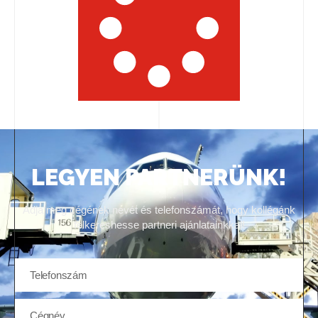
LEGYEN PARTNERÜNK!
Adja meg cégének nevét és telefonszámát, hogy kollégánk
felkereshesse partneri ajánlatainkkal!