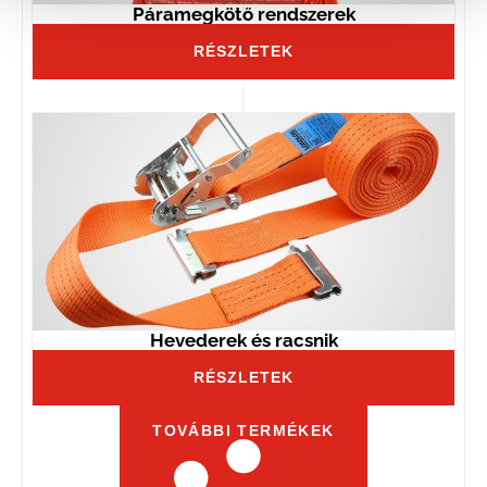
Páramegkötő rendszerek
RÉSZLETEK
Hevederek és racsnik
RÉSZLETEK
TOVÁBBI TERMÉKEK