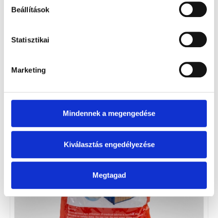
Beállítások
Statisztikai
Marketing
Konténertakaró háló
RÉSZLETEK
Mindennek a megengedése
Kiválasztás engedélyezése
Megtagad