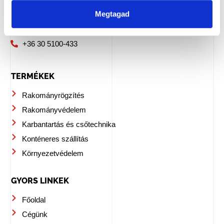
1116 Budapest, Hunyadi J. 162.
Megtagad
info@empack.hu
+36 30 5100-433
TERMÉKEK
Rakományrögzítés
Rakományvédelem
Karbantartás és csőtechnika
Konténeres szállítás
Környezetvédelem
GYORS LINKEK
Főoldal
Cégünk