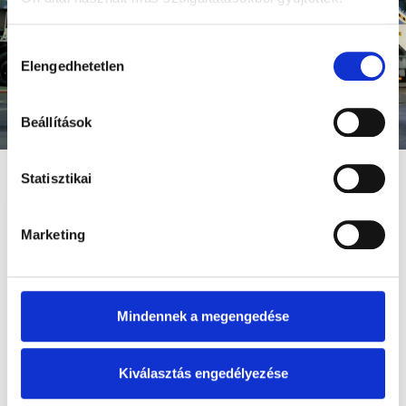
Hozzájárulás
KÜLDÉS
Elengedhetetlen
kiválasztása
Beállítások
Statisztikai
Marketing
Mindennek a megengedése
Az Empack Kft. 1989 óta kínál megbízható és magas
minőségű megoldásokat a rakományrögzítés, csőelzárás,
csatornatesztelés és emelés területén.
Kiválasztás engedélyezése