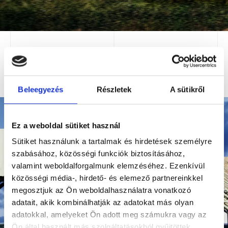
Beleegyezés
Részletek
A sütikről
Ez a weboldal sütiket használ
LEGYEN PARTNERÜNK!
Sütiket használunk a tartalmak és hirdetések személyre
szabásához, közösségi funkciók biztosításához,
Adja meg cégének nevét és telefonszámát, hogy kollégánk
felkereshesse partneri ajánlatainkkal!
valamint weboldalforgalmunk elemzéséhez. Ezenkívül
közösségi média-, hirdető- és elemező partnereinkkel
megosztjuk az Ön weboldalhasználatra vonatkozó
adatait, akik kombinálhatják az adatokat más olyan
adatokkal, amelyeket Ön adott meg számukra vagy az
Ön által használt más szolgáltatásokból gyűjtöttek.